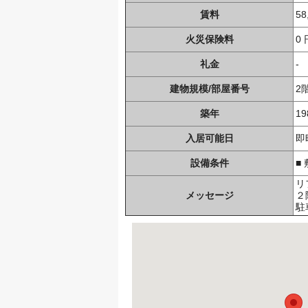
賃料
58
火災保険料
0 
礼金
-
建物規模/部屋番号
2
築年
1
入居可能日
即
設備条件
■
リ
メッセージ
２
駐