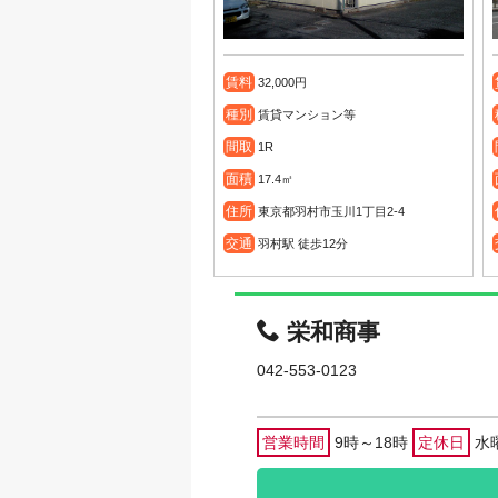
賃料
32,000円
種別
賃貸マンション等
間取
1R
面積
17.4㎡
住所
東京都羽村市玉川1丁目2-4
交通
羽村駅 徒歩12分
栄和商事
042-553-0123
営業時間
9時～18時
定休日
水