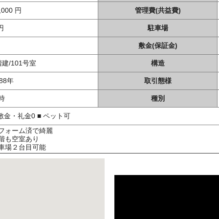
,000 円
管理費(共益費)
円
駐車場
敷金(保証金)
階建/101号室
構造
988年
取引態様
時
種別
 敷金・礼金0 ■ ペット可
フォーム済で綺麗
階も空室あり
車場２台目可能