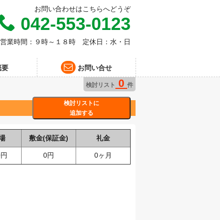
お問い合わせはこちらへどうぞ
042-553-0123
営業時間：９時～１８時 定休日：水・日
概要
お問い合せ
0
検討リスト
件
検討リストに
追加する
場
敷金(保証金)
礼金
0円
0円
0ヶ月