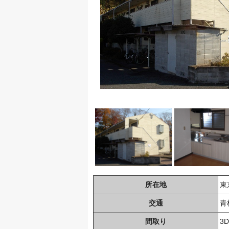
所在地
東
交通
青
間取り
3D