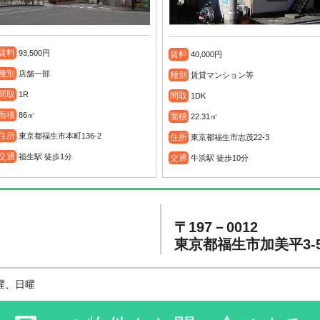
賃料
93,500円
賃料
40,000円
種別
店舗一部
種別
賃貸マンション等
間取
1R
間取
1DK
面積
86㎡
面積
22.31㎡
住所
東京都福生市本町136-2
住所
東京都福生市志茂22-3
交通
福生駅 徒歩1分
交通
牛浜駅 徒歩10分
〒197－0012
東京都福生市加美平3-5
曜、日曜