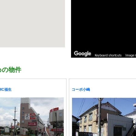
Keyboard shortcuts
Image m
めの物件
MC福生
コーポ小嶋