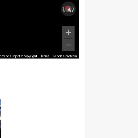
ay be subject to copyright
Terms
Report a problem