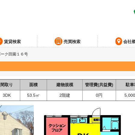
賃貸検索
売買検索
会社
パーク田園１６号
間取り
面積
建物規模
管理費(共益費)
駐車
3DK
53.5㎡
2階建
0円
5,00